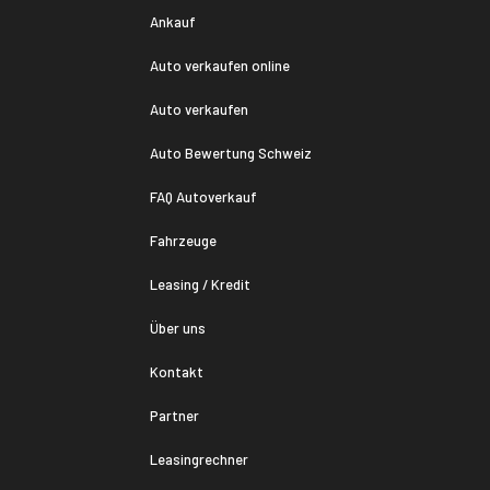
Ankauf
Auto verkaufen online
rerschein im Alter
Transparenz beim
eben? Was Seniorinnen
Fahrzeugankauf:
Auto verkaufen
 Senioren in der Schweiz
autocentrum setzt 
Auto Bewertung Schweiz
t wissen sollten
carVertical
FAQ Autoverkauf
Fahrzeuge
Leasing / Kredit
Über uns
Kontakt
Partner
Leasingrechner